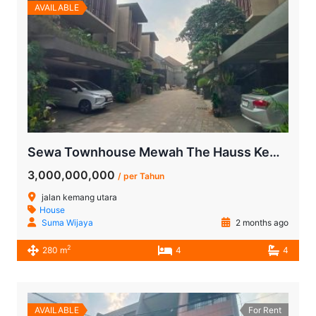
AVAILABLE
Sewa Townhouse Mewah The Hauss Kemang | 4 Kamar Tidur, Semi Furnished, Lokasi Premium
3,000,000,000
/ per Tahun
jalan kemang utara
House
Suma Wijaya
2 months ago
2
280 m
4
4
AVAILABLE
For Rent