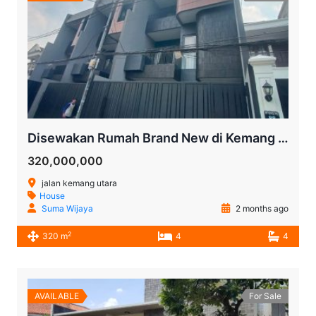
Disewakan Rumah Brand New di Kemang Jakarta Selatan | 4+2 Kamar Tidur, Fully Furnished, 3 Lantai + Rooftop
320,000,000
jalan kemang utara
House
Suma Wijaya
2 months ago
2
320 m
4
4
AVAILABLE
For Sale