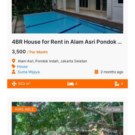
4BR House for Rent in Alam Asri Pondok Indah
3,500
/ Per Month
Alam Asri, Pondok Indah, Jakarta Selatan
House
Suma Wijaya
2 months ago
2
500 m
4
4
AVAILABLE
For Sale