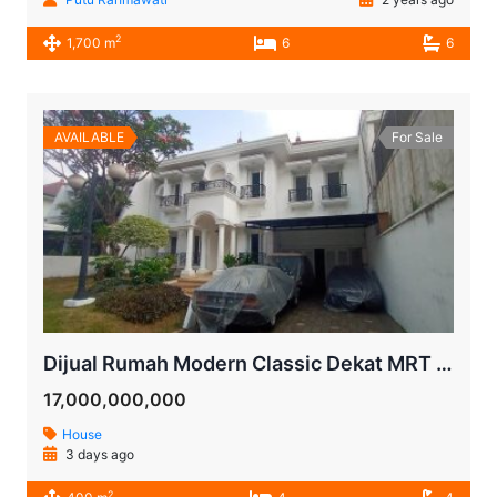
2
1,700 m
6
6
AVAILABLE
For Sale
Dijual Rumah Modern Classic Dekat MRT Lebak Bulus | LT 600 m² | Kolam Renang | SHM
17,000,000,000
House
3 days ago
2