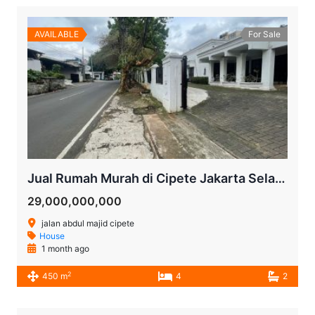
AVAILABLE
For Sale
Jual Rumah Murah di Cipete Jakarta Selatan | LT 916 m² Cocok untuk Townhouse, Kantor, Cafe, Hotel atau Investasi
29,000,000,000
jalan abdul majid cipete
House
1 month ago
2
450 m
4
2