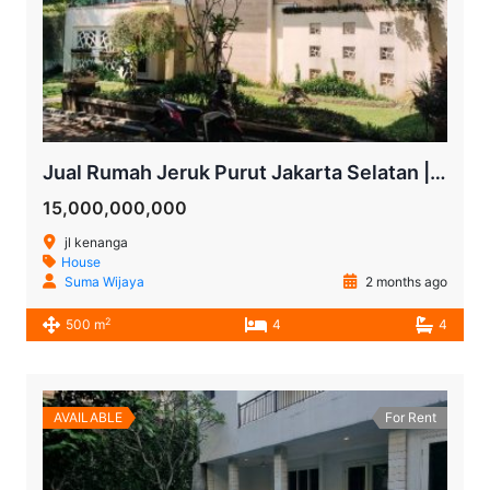
Jual Rumah Jeruk Purut Jakarta Selatan | 4 KT dengan Kolam Renang Pribadi
15,000,000,000
jl kenanga
House
Suma Wijaya
2 months ago
2
500 m
4
4
AVAILABLE
For Rent