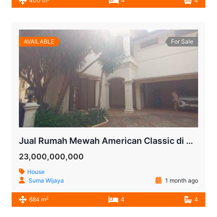
400 m
4
4
AVAILABLE
For Sale
Jual Rumah Mewah American Classic di Kemang, Jakarta Selatan – SHM, Kolam Renang Pribadi, LT 742 m²
23,000,000,000
House
Suma Wijaya
1 month ago
2
684 m
4
4