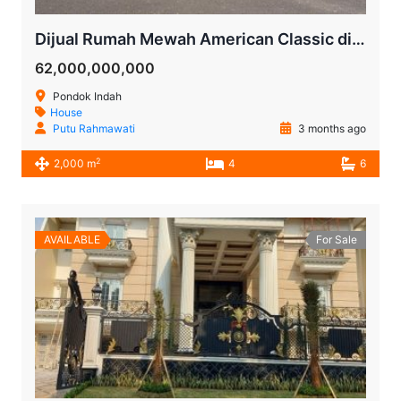
Dijual Rumah Mewah American Classic di Pondok Indah Jakarta Selatan
62,000,000,000
Pondok Indah
House
Putu Rahmawati
3 months ago
2
2,000 m
4
6
AVAILABLE
For Sale