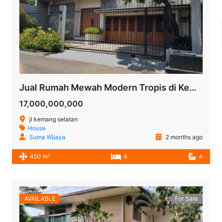
Jual Rumah Mewah Modern Tropis di Kemang Selatan | Halaman Luas, Kolam Renang, SHM
17,000,000,000
jl kemang selatan
House
Suma Wijaya
2 months ago
2
450 m
4
4
AVAILABLE
For Sale