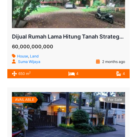
Dijual Rumah Lama Hitung Tanah Strategis di Pejaten Jakarta Selatan
60,000,000,000
House
,
Land
Suma Wijaya
2 months ago
2
650 m
4
4
AVAILABLE
For Sale