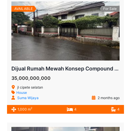
AVAILABLE
For Sale
Dijual Rumah Mewah Konsep Compound di Cipete Selatan Jakarta Selatan – 3 Hunian dalam 1 SHM, LT 1.295 m²
35,000,000,000
jl cipete selatan
House
Suma Wijaya
2 months ago
2
1,000 m
4
4