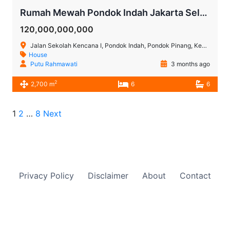
Rumah Mewah Pondok Indah Jakarta Selatan Dekat Bukit Golf dengan Desain Royal Classic Eropa
120,000,000,000
Jalan Sekolah Kencana I, Pondok Indah, Pondok Pinang, Kebayoran Lama, Jakarta Selatan, Daerah Khusus Ibukota Jakarta, Jawa, 12310, Indonesia
House
Putu Rahmawati
3 months ago
2
2,700 m
6
6
1
2
…
8
Next
Privacy Policy
Disclaimer
About
Contact