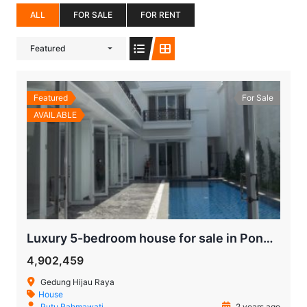
ALL
FOR SALE
FOR RENT
Featured
Featured
For Sale
AVAILABLE
Luxury 5-bedroom house for sale in Pondok Indah South Jakarta
4,902,459
Gedung Hijau Raya
House
Putu Rahmawati
2 years ago