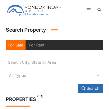
Skip
to
content
Search Property
For Sale
For Rent
Search
(113)
PROPERTIES