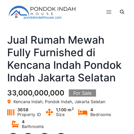
Skip
to
content
Jual Rumah Mewah
Fully Furnished di
Kencana Indah Pondok
Indah Jakarta Selatan
33,000,000,000
For Sale
Kencana Indah, Pondok Indah, Jakarta Selatan
2
3658
1,100 m
4
Property ID
Size
Bedrooms
4
Bathrooms