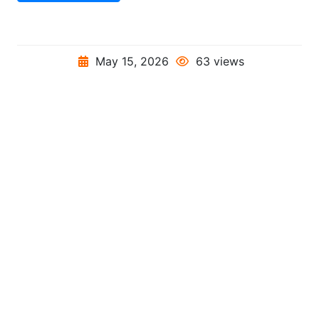
May 15, 2026
63 views
Privacy Policy
Disclaimer
About
Contact
© 2026 Pondok Indah House | Under:
CV SATRIA
CAHAYA JAYA
NOMOR SK : AHU-0059646-
AH.01.14 TAHUN 2024