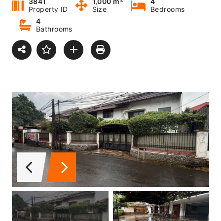
3841
1,000 m
4
Property ID
Size
Bedrooms
4
Bathrooms