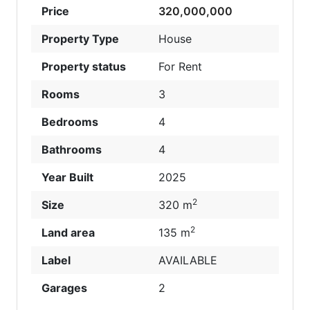
Price
320,000,000
Property Type
House
Property status
For Rent
Rooms
3
Bedrooms
4
Bathrooms
4
Year Built
2025
2
Size
320 m
2
Land area
135 m
Label
AVAILABLE
Garages
2