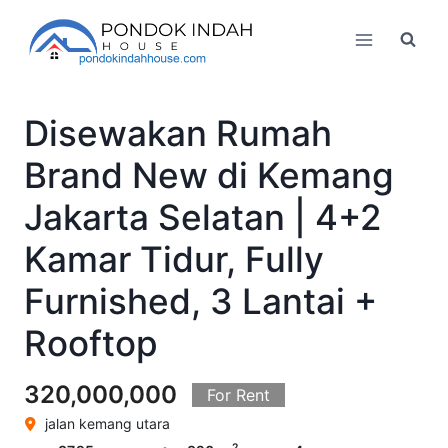
Skip
to
content
Disewakan Rumah
Brand New di Kemang
Jakarta Selatan | 4+2
Kamar Tidur, Fully
Furnished, 3 Lantai +
Rooftop
320,000,000
For Rent
jalan kemang utara
2