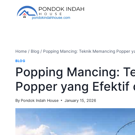
Skip
to
content
Home
/
Blog
/
Popping Mancing: Teknik Memancing Popper ya
BLOG
Popping Mancing: T
Popper yang Efekti
By
Pondok Indah House
January 15, 2026