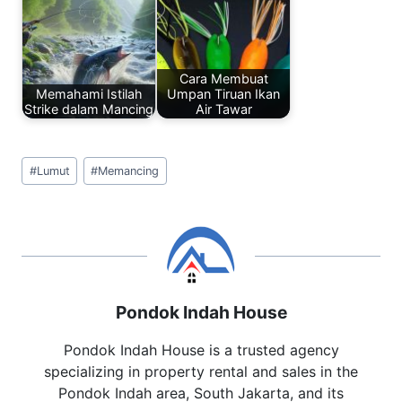
Cara Membuat
Memahami Istilah
Umpan Tiruan Ikan
Strike dalam Mancing
Air Tawar
Post
#
Lumut
#
Memancing
Tags:
Pondok Indah House
Pondok Indah House is a trusted agency
specializing in property rental and sales in the
Pondok Indah area, South Jakarta, and its