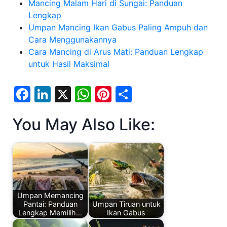
Mancing Malam Hari di Sungai: Panduan
Lengkap
Umpan Mancing Ikan Gabus Paling Ampuh dan
Cara Menggunakannya
Cara Mancing di Arus Mati: Panduan Lengkap
untuk Hasil Maksimal
F
Li
X
W
Pi
S
a
n
h
nt
h
You May Also Like:
c
k
at
er
ar
e
e
s
e
e
b
dI
A
st
o
n
p
o
p
Umpan Memancing
k
Pantai: Panduan
Umpan Tiruan untuk
Lengkap Memilih…
Ikan Gabus