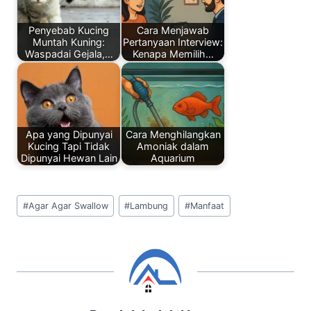
o
n
p
o
p
Penyebab Kucing
Cara Menjawab
k
Muntah Kuning:
Pertanyaan Interview:
Waspadai Gejala,…
Kenapa Memilih…
Apa yang Dipunyai
Cara Menghilangkan
Kucing Tapi Tidak
Amoniak dalam
Dipunyai Hewan Lain
Aquarium
Post
#
Agar Agar Swallow
#
Lambung
#
Manfaat
Tags: