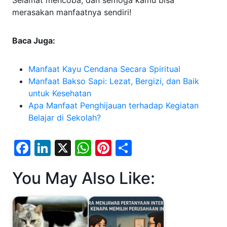
merasakan manfaatnya sendiri!
Baca Juga:
Manfaat Kayu Cendana Secara Spiritual
Manfaat Bakso Sapi: Lezat, Bergizi, dan Baik
untuk Kesehatan
Apa Manfaat Penghijauan terhadap Kegiatan
Belajar di Sekolah?
F
Li
X
W
Pi
S
a
n
h
nt
h
You May Also Like:
c
k
at
er
ar
e
e
s
e
e
b
dI
A
st