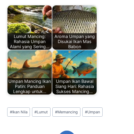
e
e
s
e
e
b
dI
A
st
o
n
p
o
p
Lumut Mancing:
Aroma Umpan yang
k
Rahasia Umpan
Disukai Ikan Mas
Alami yang Sering…
Babon
Umpan Mancing Ikan
Umpan Ikan Bawal
Patin: Panduan
Siang Hari: Rahasia
Lengkap untuk…
Sukses Mancing…
Post
#
Ikan Nila
#
Lumut
#
Memancing
#
Umpan
Tags: