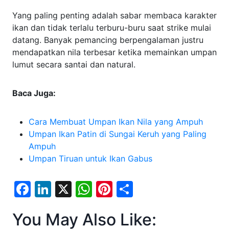
Yang paling penting adalah sabar membaca karakter
ikan dan tidak terlalu terburu-buru saat strike mulai
datang. Banyak pemancing berpengalaman justru
mendapatkan nila terbesar ketika memainkan umpan
lumut secara santai dan natural.
Baca Juga:
Cara Membuat Umpan Ikan Nila yang Ampuh
Umpan Ikan Patin di Sungai Keruh yang Paling
Ampuh
Umpan Tiruan untuk Ikan Gabus
F
Li
X
W
Pi
S
a
n
h
nt
h
You May Also Like:
c
k
at
er
ar