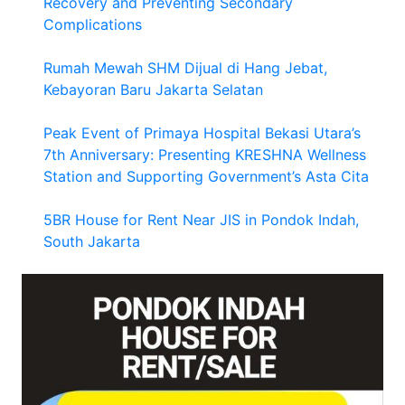
Recovery and Preventing Secondary
Complications
Rumah Mewah SHM Dijual di Hang Jebat,
Kebayoran Baru Jakarta Selatan
Peak Event of Primaya Hospital Bekasi Utara’s
7th Anniversary: Presenting KRESHNA Wellness
Station and Supporting Government’s Asta Cita
5BR House for Rent Near JIS in Pondok Indah,
South Jakarta