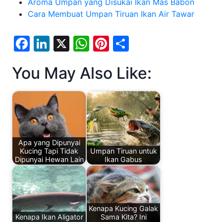
Aroma Umpan yang Disukai Ikan Mas Babon
Cara Membuat Umpan Tiruan Ikan Air Tawar
F
Li
X
W
Pi
S
a
n
h
nt
h
You May Also Like:
c
k
at
er
ar
e
e
s
e
e
b
dI
A
st
o
n
p
o
p
Apa yang Dipunyai
k
Kucing Tapi Tidak
Umpan Tiruan untuk
Dipunyai Hewan Lain
Ikan Gabus
Kenapa Kucing Galak
Kenapa Ikan Aligator
Sama Kita? Ini