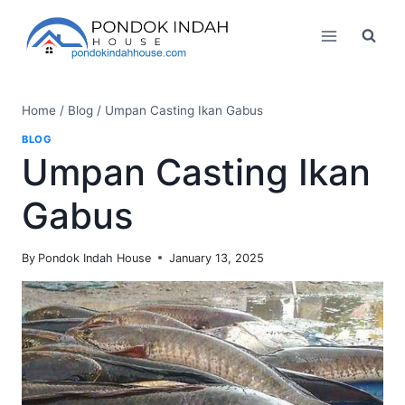
Skip
to
content
Home
/
Blog
/
Umpan Casting Ikan Gabus
BLOG
Umpan Casting Ikan
Gabus
By
Pondok Indah House
January 13, 2025