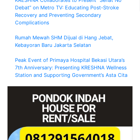
Debat” on Metro TV: Educating Post-Stroke
Recovery and Preventing Secondary
Complications
Rumah Mewah SHM Dijual di Hang Jebat,
Kebayoran Baru Jakarta Selatan
Peak Event of Primaya Hospital Bekasi Utara’s
7th Anniversary: Presenting KRESHNA Wellness
Station and Supporting Government’s Asta Cita