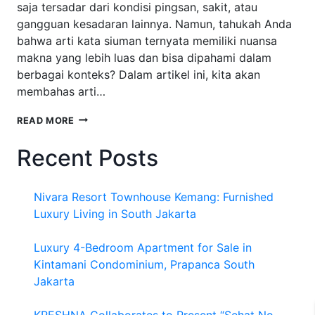
saja tersadar dari kondisi pingsan, sakit, atau
gangguan kesadaran lainnya. Namun, tahukah Anda
bahwa arti kata siuman ternyata memiliki nuansa
makna yang lebih luas dan bisa dipahami dalam
berbagai konteks? Dalam artikel ini, kita akan
membahas arti…
ARTI
READ MORE
KATA
SIUMAN:
Recent Posts
MAKNA,
PENGGUNAAN,
DAN
Nivara Resort Townhouse Kemang: Furnished
IMPLIKASINYA
DALAM
Luxury Living in South Jakarta
KEHIDUPAN
SEHARI-
Luxury 4-Bedroom Apartment for Sale in
HARI
Kintamani Condominium, Prapanca South
Jakarta
KRESHNA Collaborates to Present “Sehat No