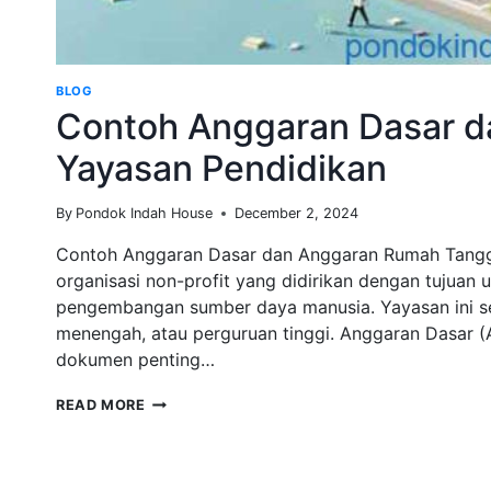
BLOG
Contoh Anggaran Dasar 
Yayasan Pendidikan
By
Pondok Indah House
December 2, 2024
Contoh Anggaran Dasar dan Anggaran Rumah Tangga
organisasi non-profit yang didirikan dengan tujuan
pengembangan sumber daya manusia. Yayasan ini seri
menengah, atau perguruan tinggi. Anggaran Dasar 
dokumen penting…
CONTOH
READ MORE
ANGGARAN
DASAR
DAN
ANGGARAN