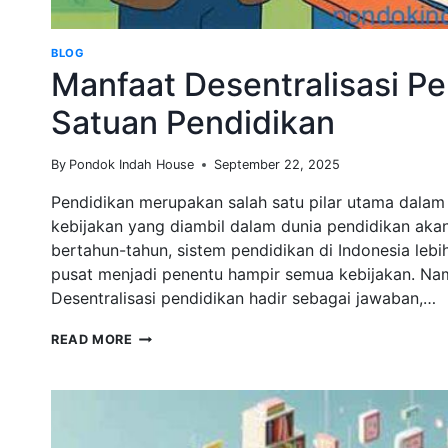
BLOG
Manfaat Desentralisasi P
Satuan Pendidikan
By
Pondok Indah House
September 22, 2025
Pendidikan merupakan salah satu pilar utama dala
kebijakan yang diambil dalam dunia pendidikan a
bertahun-tahun, sistem pendidikan di Indonesia lebi
pusat menjadi penentu hampir semua kebijakan. N
Desentralisasi pendidikan hadir sebagai jawaban,…
MANFAAT
READ MORE
DESENTRALISASI
PENDIDIKAN
PADA
TINGKAT
SATUAN