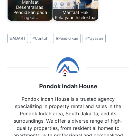
Manfaat
Desentralisasi
Pendidikan pada
Manfaat Hak
Tingkat…
Kekayaan Intelektual
Post
#
ADART
#
Contoh
#
Pendidikan
#
Yayasan
Tags:
Pondok Indah House
Pondok Indah House is a trusted agency
specializing in property rental and sales in the
Pondok Indah area, South Jakarta, and its
surroundings. We offer a diverse range of high-
quality properties, from residential homes to
apartments, with professional and personalized