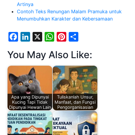
Artinya
Contoh Teks Renungan Malam Pramuka untuk
Menumbuhkan Karakter dan Kebersamaan
F
Li
X
W
Pi
S
a
n
h
nt
h
You May Also Like:
c
k
at
er
ar
e
e
s
e
e
b
dI
A
st
o
n
p
o
p
Apa yang Dipunyai
Tuliskanlah Unsur,
k
Kucing Tapi Tidak
Manfaat, dan Fungsi
Dipunyai Hewan Lain
Pengorganisasian