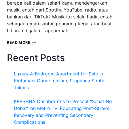
berapa kali dalam sehari kamu mendengarkan
musik, entah dari Spotify, YouTube, radio, atau
bahkan dari TikTok? Musik itu selalu hadir, entah
sebagai teman santai, pengiring kerja, atau buat
hiburan di jalan. Tapi pernah…
ALASAN
READ MORE
MENGAPA
ALAT
Recent Posts
MUSIK
MODERN
CEPAT
Luxury 4-Bedroom Apartment for Sale in
BERKEMBANG
DI
Kintamani Condominium, Prapanca South
MASYARAKAT
Jakarta
KRESHNA Collaborates to Present “Sehat No
Debat” on Metro TV: Educating Post-Stroke
Recovery and Preventing Secondary
Complications