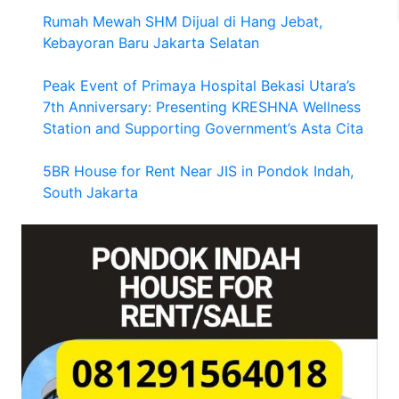
Rumah Mewah SHM Dijual di Hang Jebat,
Kebayoran Baru Jakarta Selatan
Peak Event of Primaya Hospital Bekasi Utara’s
7th Anniversary: Presenting KRESHNA Wellness
Station and Supporting Government’s Asta Cita
5BR House for Rent Near JIS in Pondok Indah,
South Jakarta