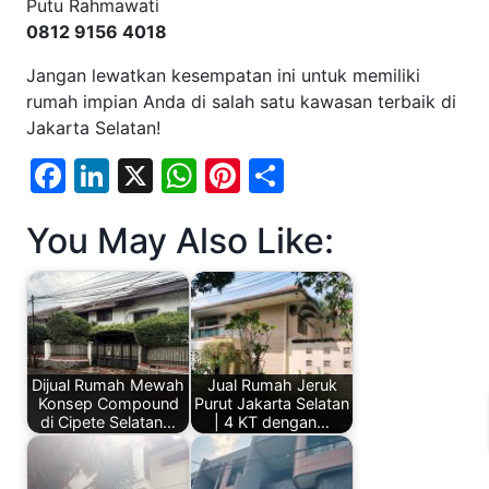
Putu Rahmawati
0812 9156 4018
Jangan lewatkan kesempatan ini untuk memiliki
rumah impian Anda di salah satu kawasan terbaik di
Jakarta Selatan!
Facebook
LinkedIn
X
WhatsApp
Pinterest
Share
You May Also Like:
Dijual Rumah Mewah
Jual Rumah Jeruk
Konsep Compound
Purut Jakarta Selatan
di Cipete Selatan…
| 4 KT dengan…