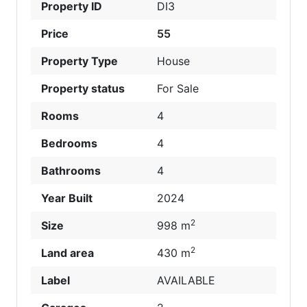
Property ID
DI3
Price
55
Property Type
House
Property status
For Sale
Rooms
4
Bedrooms
4
Bathrooms
4
Year Built
2024
2
Size
998 m
2
Land area
430 m
Label
AVAILABLE