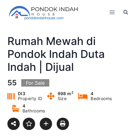
Skip
to
content
Rumah Mewah di
Pondok Indah Duta
Indah | Dijual
55
For Sale
2
DI3
998 m
4
Property ID
Size
Bedrooms
4
Bathrooms