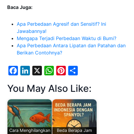
Baca Juga:
Apa Perbedaan Agresif dan Sensitif? Ini
Jawabannya!
Mengapa Terjadi Perbedaan Waktu di Bumi?
Apa Perbedaan Antara Lipatan dan Patahan dan
Berikan Contohnya?
F
Li
X
W
Pi
S
a
n
h
nt
h
You May Also Like:
c
k
at
er
ar
e
e
s
e
e
b
dI
A
st
o
n
p
o
p
Cara Menghilangkan
Beda Berapa Jam