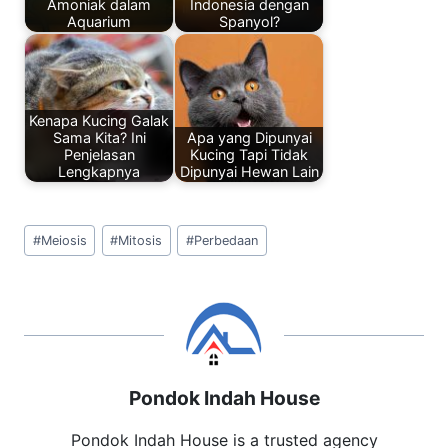
k
Amoniak dalam
Indonesia dengan
Aquarium
Spanyol?
Kenapa Kucing Galak
Sama Kita? Ini
Apa yang Dipunyai
Penjelasan
Kucing Tapi Tidak
Lengkapnya
Dipunyai Hewan Lain
Post
#
Meiosis
#
Mitosis
#
Perbedaan
Tags:
Pondok Indah House
Pondok Indah House is a trusted agency