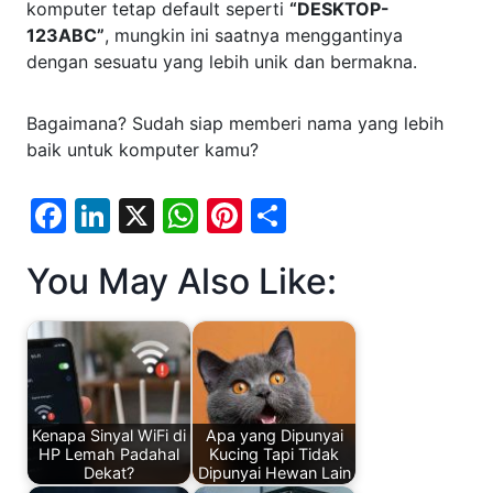
komputer tetap default seperti
“DESKTOP-
123ABC”
, mungkin ini saatnya menggantinya
dengan sesuatu yang lebih unik dan bermakna.
Bagaimana? Sudah siap memberi nama yang lebih
baik untuk komputer kamu?
F
Li
X
W
Pi
S
a
n
h
nt
h
You May Also Like:
c
k
at
er
ar
e
e
s
e
e
b
dI
A
st
o
n
p
o
p
Kenapa Sinyal WiFi di
Apa yang Dipunyai
k
HP Lemah Padahal
Kucing Tapi Tidak
Dekat?
Dipunyai Hewan Lain