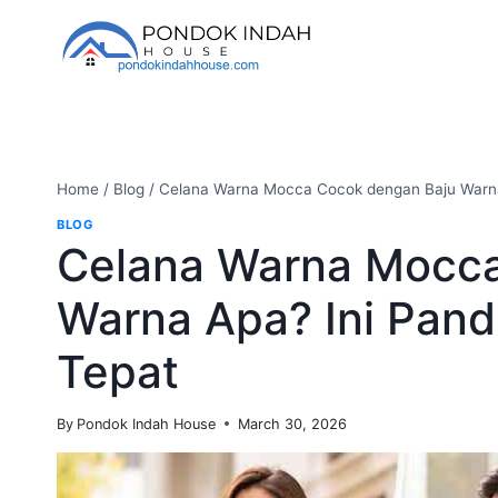
Skip
to
content
Home
/
Blog
/
Celana Warna Mocca Cocok dengan Baju Warna
BLOG
Celana Warna Mocca
Warna Apa? Ini Pan
Tepat
By
Pondok Indah House
March 30, 2026