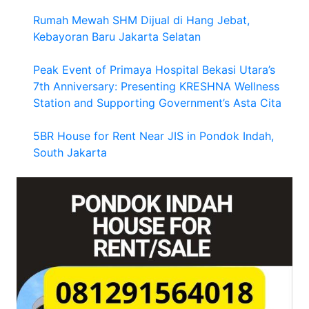
Rumah Mewah SHM Dijual di Hang Jebat,
Kebayoran Baru Jakarta Selatan
Peak Event of Primaya Hospital Bekasi Utara’s
7th Anniversary: Presenting KRESHNA Wellness
Station and Supporting Government’s Asta Cita
5BR House for Rent Near JIS in Pondok Indah,
South Jakarta