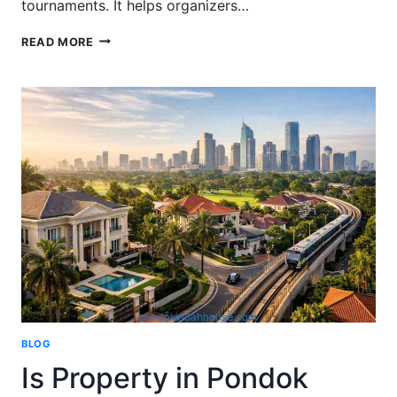
tournaments. It helps organizers…
HOW
READ MORE
DOES
POOL
PLAY
WORK
IN
BASEBALL?
BLOG
Is Property in Pondok