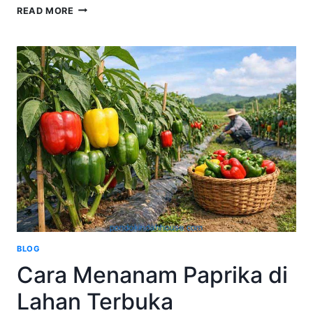
HOTEL
READ MORE
SEKITAR
PONDOK
INDAH:
REKOMENDASI
NYAMAN
UNTUK
BISNIS,
LIBURAN,
DAN
STAYCATION
BLOG
Cara Menanam Paprika di
Lahan Terbuka