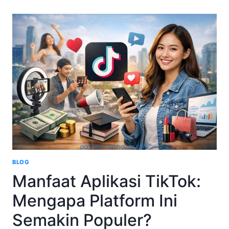
PEOPLE
TRAVEL
AND
WORK
ON
THE
ROAD
AUSTRALIA
BLOG
Manfaat Aplikasi TikTok:
Mengapa Platform Ini
Semakin Populer?