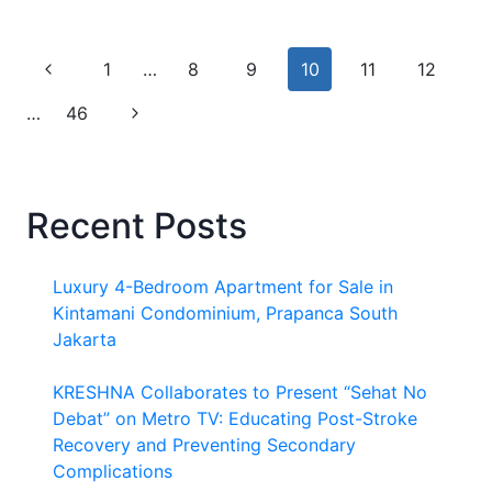
ARE
KIA
CARS
Page
Previous
1
…
8
9
10
11
12
SO
CHEAP?
navigation
Page
Next
…
46
A
DEEP
Page
DIVE
INTO
PRICING,
Recent Posts
QUALITY,
AND
REAL
VALUE
Luxury 4-Bedroom Apartment for Sale in
Kintamani Condominium, Prapanca South
Jakarta
KRESHNA Collaborates to Present “Sehat No
Debat” on Metro TV: Educating Post-Stroke
Recovery and Preventing Secondary
Complications