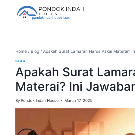
Skip
to
content
Home
/
Blog
/
Apakah Surat Lamaran Harus Pakai Materai? I
BLOG
Apakah Surat Lamar
Materai? Ini Jawaba
By
Pondok Indah House
March 17, 2025