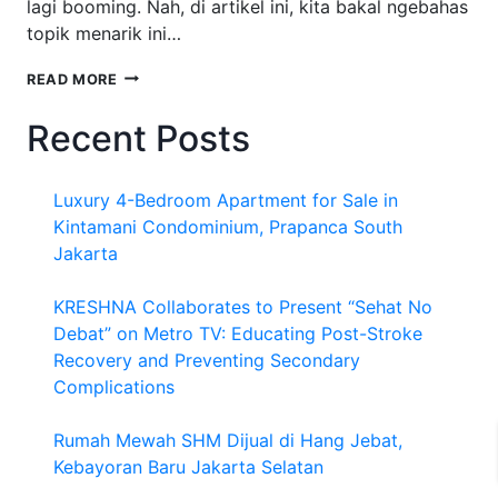
lagi booming. Nah, di artikel ini, kita bakal ngebahas
topik menarik ini…
WARNA
READ MORE
DAN
BUAH
Recent Posts
APA
YANG
DISUKAI
Luxury 4-Bedroom Apartment for Sale in
WANITA?
Kintamani Condominium, Prapanca South
Jakarta
KRESHNA Collaborates to Present “Sehat No
Debat” on Metro TV: Educating Post-Stroke
Recovery and Preventing Secondary
Complications
Rumah Mewah SHM Dijual di Hang Jebat,
Kebayoran Baru Jakarta Selatan