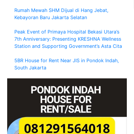
Rumah Mewah SHM Dijual di Hang Jebat,
Kebayoran Baru Jakarta Selatan
Peak Event of Primaya Hospital Bekasi Utara’s
7th Anniversary: Presenting KRESHNA Wellness
Station and Supporting Government’s Asta Cita
5BR House for Rent Near JIS in Pondok Indah,
South Jakarta