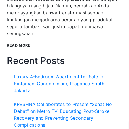
hilangnya ruang hijau. Namun, pernahkah Anda
membayangkan bahwa transformasi sebuah
lingkungan menjadi area perairan yang produktif,
seperti tambak ikan, justru dapat membawa
serangkaian…
DAMPAK
READ MORE
POSITIF
DARI
Recent Posts
LINGKUNGAN
YANG
MENJADI
Luxury 4-Bedroom Apartment for Sale in
AREA
TAMBAK
Kintamani Condominium, Prapanca South
IKAN
Jakarta
KRESHNA Collaborates to Present “Sehat No
Debat” on Metro TV: Educating Post-Stroke
Recovery and Preventing Secondary
Complications