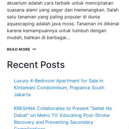
akuarium adalah cara terbaik untuk menciptakan
suasana alami yang segar dan menenangkan. Salah
satu tanaman yang paling populer di dunia
aquascaping adalah java moss. Tanaman ini dikenal
karena kemampuannya untuk tumbuh dengan
mudah, bahkan di berbagai…
CARA
READ MORE
MENANAM
JAVA
Recent Posts
MOSS
DI
PASIR:
Luxury 4-Bedroom Apartment for Sale in
PANDUAN
LENGKAP
Kintamani Condominium, Prapanca South
UNTUK
Jakarta
AQUASCAPER
KRESHNA Collaborates to Present “Sehat No
Debat” on Metro TV: Educating Post-Stroke
Recovery and Preventing Secondary
Complications