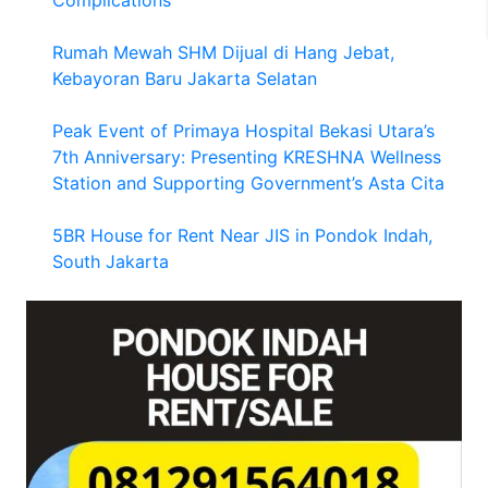
Rumah Mewah SHM Dijual di Hang Jebat,
Kebayoran Baru Jakarta Selatan
Peak Event of Primaya Hospital Bekasi Utara’s
7th Anniversary: Presenting KRESHNA Wellness
Station and Supporting Government’s Asta Cita
5BR House for Rent Near JIS in Pondok Indah,
South Jakarta