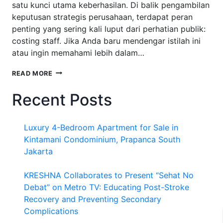
satu kunci utama keberhasilan. Di balik pengambilan
keputusan strategis perusahaan, terdapat peran
penting yang sering kali luput dari perhatian publik:
costing staff. Jika Anda baru mendengar istilah ini
atau ingin memahami lebih dalam…
APA
READ MORE
ITU
COSTING
Recent Posts
STAFF?
MEMAHAMI
PERAN
Luxury 4-Bedroom Apartment for Sale in
PENTING
DI
Kintamani Condominium, Prapanca South
BALIK
Jakarta
PENGELOLAAN
BIAYA
KRESHNA Collaborates to Present “Sehat No
PERUSAHAAN
Debat” on Metro TV: Educating Post-Stroke
Recovery and Preventing Secondary
Complications