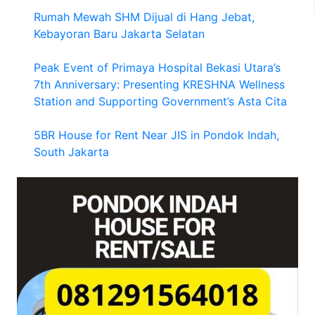
Rumah Mewah SHM Dijual di Hang Jebat,
Kebayoran Baru Jakarta Selatan
Peak Event of Primaya Hospital Bekasi Utara’s
7th Anniversary: Presenting KRESHNA Wellness
Station and Supporting Government’s Asta Cita
5BR House for Rent Near JIS in Pondok Indah,
South Jakarta