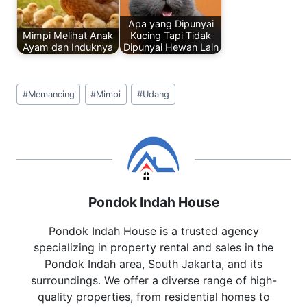
Apa yang Dipunyai
Mimpi Melihat Anak
Kucing Tapi Tidak
Ayam dan Induknya
Dipunyai Hewan Lain
Post
#
Memancing
#
Mimpi
#
Udang
Tags:
Pondok Indah House
Pondok Indah House is a trusted agency
specializing in property rental and sales in the
Pondok Indah area, South Jakarta, and its
surroundings. We offer a diverse range of high-
quality properties, from residential homes to