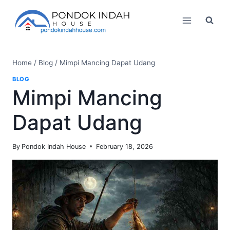
Skip
to
content
Home
/
Blog
/
Mimpi Mancing Dapat Udang
BLOG
Mimpi Mancing
Dapat Udang
By
Pondok Indah House
February 18, 2026