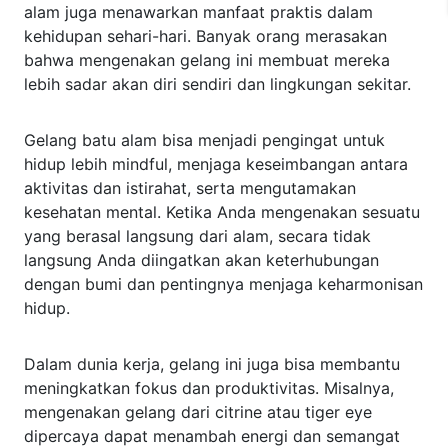
alam juga menawarkan manfaat praktis dalam
kehidupan sehari-hari. Banyak orang merasakan
bahwa mengenakan gelang ini membuat mereka
lebih sadar akan diri sendiri dan lingkungan sekitar.
Gelang batu alam bisa menjadi pengingat untuk
hidup lebih mindful, menjaga keseimbangan antara
aktivitas dan istirahat, serta mengutamakan
kesehatan mental. Ketika Anda mengenakan sesuatu
yang berasal langsung dari alam, secara tidak
langsung Anda diingatkan akan keterhubungan
dengan bumi dan pentingnya menjaga keharmonisan
hidup.
Dalam dunia kerja, gelang ini juga bisa membantu
meningkatkan fokus dan produktivitas. Misalnya,
mengenakan gelang dari citrine atau tiger eye
dipercaya dapat menambah energi dan semangat