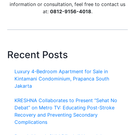
information or consultation, feel free to contact us
at:
0812-9156-4018
.
Recent Posts
Luxury 4-Bedroom Apartment for Sale in
Kintamani Condominium, Prapanca South
Jakarta
KRESHNA Collaborates to Present “Sehat No
Debat” on Metro TV: Educating Post-Stroke
Recovery and Preventing Secondary
Complications