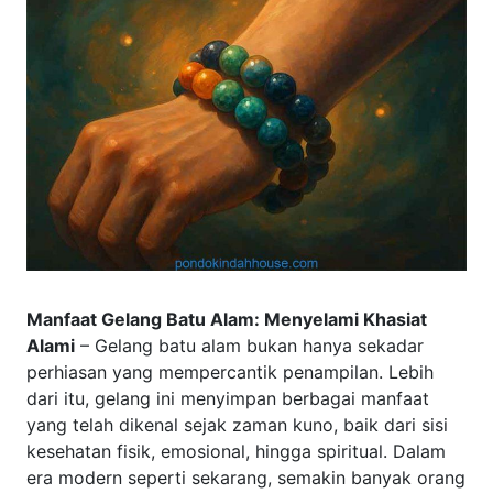
Manfaat Gelang Batu Alam: Menyelami Khasiat
Alami
– Gelang batu alam bukan hanya sekadar
perhiasan yang mempercantik penampilan. Lebih
dari itu, gelang ini menyimpan berbagai manfaat
yang telah dikenal sejak zaman kuno, baik dari sisi
kesehatan fisik, emosional, hingga spiritual. Dalam
era modern seperti sekarang, semakin banyak orang