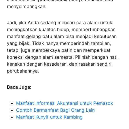
menyeimbangkan.
Jadi, jika Anda sedang mencari cara alami untuk
meningkatkan kualitas hidup, mempertimbangkan
manfaat gelang batu alam bisa menjadi keputusan
yang bijak. Tidak hanya memperindah tampilan,
tetapi juga memperkaya batin dan memperkuat
koneksi dengan alam semesta. Pilihlah dengan hati,
kenakan dengan kesadaran, dan rasakan sendiri
perubahannya.
Baca Juga:
Manfaat Informasi Akuntansi untuk Pemasok
Contoh Bermanfaat Bagi Orang Lain
Manfaat Kunyit untuk Kambing