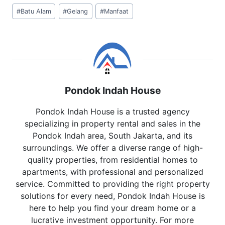
Post
#
Batu Alam
#
Gelang
#
Manfaat
Tags:
Pondok Indah House
Pondok Indah House is a trusted agency
specializing in property rental and sales in the
Pondok Indah area, South Jakarta, and its
surroundings. We offer a diverse range of high-
quality properties, from residential homes to
apartments, with professional and personalized
service. Committed to providing the right property
solutions for every need, Pondok Indah House is
here to help you find your dream home or a
lucrative investment opportunity. For more