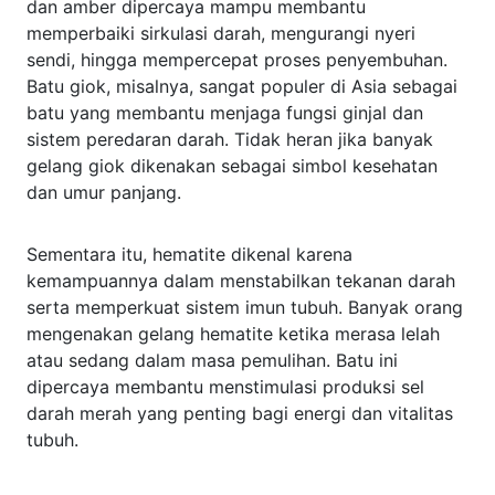
dan amber dipercaya mampu membantu
memperbaiki sirkulasi darah, mengurangi nyeri
sendi, hingga mempercepat proses penyembuhan.
Batu giok, misalnya, sangat populer di Asia sebagai
batu yang membantu menjaga fungsi ginjal dan
sistem peredaran darah. Tidak heran jika banyak
gelang giok dikenakan sebagai simbol kesehatan
dan umur panjang.
Sementara itu, hematite dikenal karena
kemampuannya dalam menstabilkan tekanan darah
serta memperkuat sistem imun tubuh. Banyak orang
mengenakan gelang hematite ketika merasa lelah
atau sedang dalam masa pemulihan. Batu ini
dipercaya membantu menstimulasi produksi sel
darah merah yang penting bagi energi dan vitalitas
tubuh.