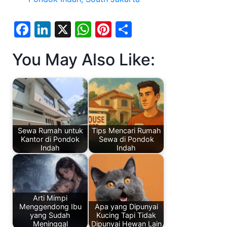
F
Li
X
W
Pi
S
a
n
h
nt
h
You May Also Like:
c
k
at
er
ar
e
e
s
e
e
b
dI
A
st
o
n
p
o
p
Sewa Rumah untuk
Tips Mencari Rumah
k
Kantor di Pondok
Sewa di Pondok
Indah
Indah
Arti Mimpi
Menggendong Ibu
Apa yang Dipunyai
yang Sudah
Kucing Tapi Tidak
Meninggal
Dipunyai Hewan Lain