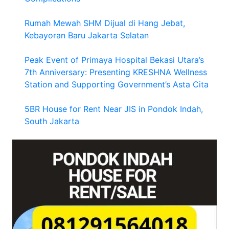
Rumah Mewah SHM Dijual di Hang Jebat,
Kebayoran Baru Jakarta Selatan
Peak Event of Primaya Hospital Bekasi Utara’s
7th Anniversary: Presenting KRESHNA Wellness
Station and Supporting Government’s Asta Cita
5BR House for Rent Near JIS in Pondok Indah,
South Jakarta