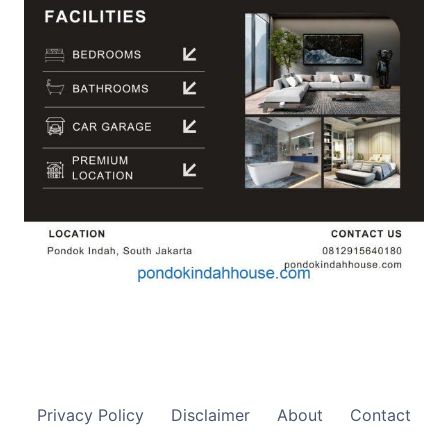
Privacy Policy
Disclaimer
About
Contact