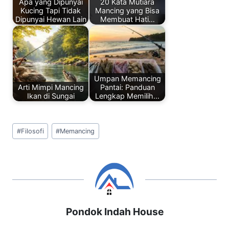
Apa yang Dipunyai
20 Kata Mutiara
k
Kucing Tapi Tidak
Mancing yang Bisa
Dipunyai Hewan Lain
Membuat Hati…
Umpan Memancing
Arti Mimpi Mancing
Pantai: Panduan
Ikan di Sungai
Lengkap Memilih…
Post
#
Filosofi
#
Memancing
Tags:
Pondok Indah House