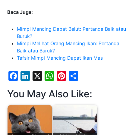
Baca Juga:
Mimpi Mancing Dapat Belut: Pertanda Baik atau
Buruk?
Mimpi Melihat Orang Mancing Ikan: Pertanda
Baik atau Buruk?
Tafsir Mimpi Mancing Dapat Ikan Mas
F
Li
X
W
Pi
S
a
n
h
nt
h
You May Also Like:
c
k
at
er
ar
e
e
s
e
e
b
dI
A
st
o
n
p
o
p