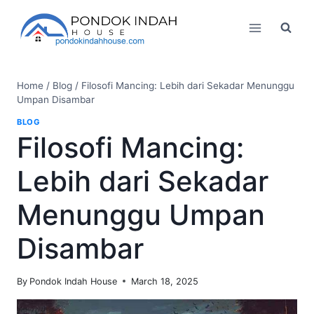
Skip
to
content
Home
/
Blog
/
Filosofi Mancing: Lebih dari Sekadar Menunggu
Umpan Disambar
BLOG
Filosofi Mancing:
Lebih dari Sekadar
Menunggu Umpan
Disambar
By
Pondok Indah House
March 18, 2025