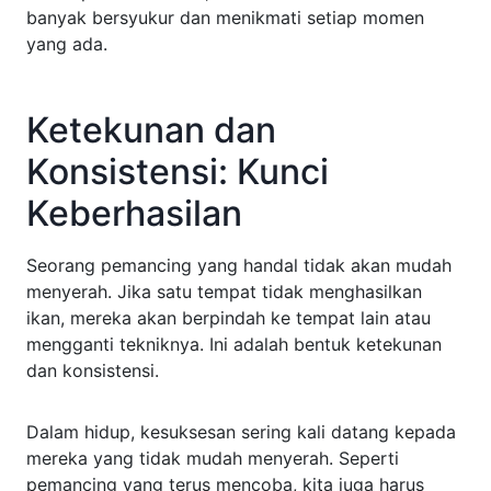
banyak bersyukur dan menikmati setiap momen
yang ada.
Ketekunan dan
Konsistensi: Kunci
Keberhasilan
Seorang pemancing yang handal tidak akan mudah
menyerah. Jika satu tempat tidak menghasilkan
ikan, mereka akan berpindah ke tempat lain atau
mengganti tekniknya. Ini adalah bentuk ketekunan
dan konsistensi.
Dalam hidup, kesuksesan sering kali datang kepada
mereka yang tidak mudah menyerah. Seperti
pemancing yang terus mencoba, kita juga harus