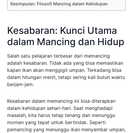
Kesimpulan: Filosofi Mancing dalam Kehidupan
Kesabaran: Kunci Utama
dalam Mancing dan Hidup
Salah satu pelajaran terbesar dari memancing
adalah kesabaran. Tidak ada yang bisa memastikan
kapan ikan akan menggigit umpan. Terkadang bisa
dalam hitungan menit, tetapi sering kali butuh waktu
berjam-jam.
Kesabaran dalam memancing ini bisa diterapkan
dalam kehidupan sehari-hari. Saat menghadapi
masalah, kita harus tetap tenang dan menunggu
momen yang tepat untuk bertindak. Seperti
pemancing yang menunggu ikan menyambar umpan,