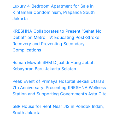
Luxury 4-Bedroom Apartment for Sale in
Kintamani Condominium, Prapanca South
Jakarta
KRESHNA Collaborates to Present “Sehat No
Debat” on Metro TV: Educating Post-Stroke
Recovery and Preventing Secondary
Complications
Rumah Mewah SHM Dijual di Hang Jebat,
Kebayoran Baru Jakarta Selatan
Peak Event of Primaya Hospital Bekasi Utara’s
7th Anniversary: Presenting KRESHNA Wellness
Station and Supporting Government’s Asta Cita
5BR House for Rent Near JIS in Pondok Indah,
South Jakarta