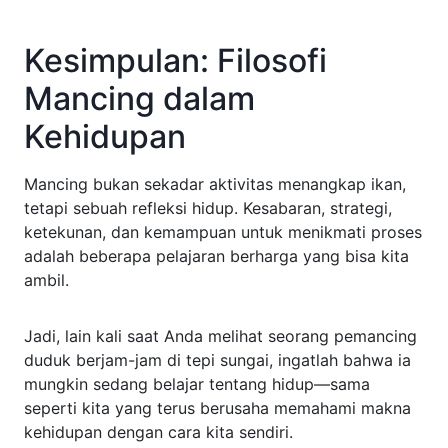
Kesimpulan: Filosofi
Mancing dalam
Kehidupan
Mancing bukan sekadar aktivitas menangkap ikan,
tetapi sebuah refleksi hidup. Kesabaran, strategi,
ketekunan, dan kemampuan untuk menikmati proses
adalah beberapa pelajaran berharga yang bisa kita
ambil.
Jadi, lain kali saat Anda melihat seorang pemancing
duduk berjam-jam di tepi sungai, ingatlah bahwa ia
mungkin sedang belajar tentang hidup—sama
seperti kita yang terus berusaha memahami makna
kehidupan dengan cara kita sendiri.