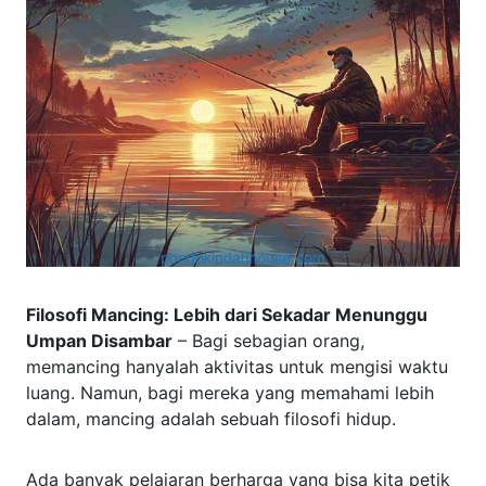
Filosofi Mancing: Lebih dari Sekadar Menunggu
Umpan Disambar
– Bagi sebagian orang,
memancing hanyalah aktivitas untuk mengisi waktu
luang. Namun, bagi mereka yang memahami lebih
dalam, mancing adalah sebuah filosofi hidup.
Ada banyak pelajaran berharga yang bisa kita petik